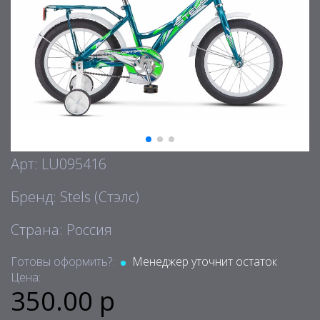
Арт: LU095416
Бренд: Stels (Стэлс)
Страна: Россия
Готовы оформить?:
Менеджер уточнит остаток
Цена:
350.00 р