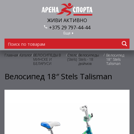
ЖИВИ АКТИВНО
+375 29 797-44-44
Еще
/
/
/
/
/
Главная
Каталог
ВЕЛОСИПЕДЫ В
Стелс
Велосипеды
Велосипед
МИНСКЕ И
(Stels)
Stels - 18
18″ Stels
БЕЛАРУСИ
дюймов
Talisman
Велосипед 18″ Stels Talisman