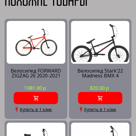
Похожие товары
Велосипед FORWARD
Велосипед Stark’22
ZIGZAG 26 2020-2021
Madness BMX 4
1081.00 р
820.00 р
Купить в 1 клик
Купить в 1 клик