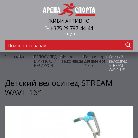
ЖИВИ АКТИВНО
+375 29 797-44-44
Еще
/
/
/
/
/
Главная
Каталог
ВЕЛОСИПЕДЫ
Детские
Велосипеды
Детский
В МИНСКЕ И
велосипеды
для детей от
велосипед
БЕЛАРУСИ
4-х лет
STREAM
WAVE 16″
Детский велосипед STREAM
WAVE 16″