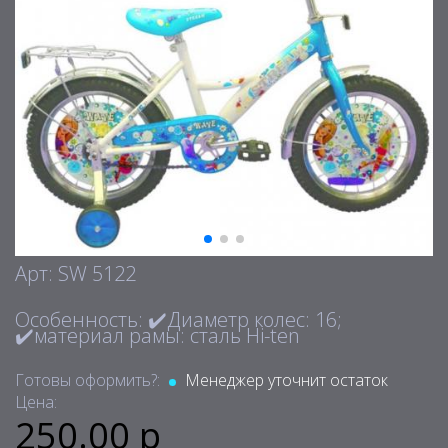
Арт: SW 5122
Особенность: ✔️Диаметр колес: 16;
✔️материал рамы: сталь Hi-ten
Готовы оформить?:
Менеджер уточнит остаток
Цена:
250.00 р