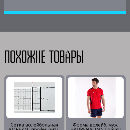
Похожие товары
Сетка волейбольная
Форма волейб. муж.
KV.REZAC профи, нить
+ADRENALINA Tommy