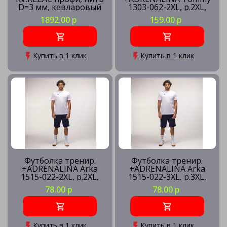
D=3 мм, кевларовый
1303-062-2XL, р.2XL,
трос
100% полиэстер,
1892.00 р
159.00 р
красно-синий
Купить в 1 клик
Купить в 1 клик
Футболка тренир.
Футболка тренир.
+ADRENALINA Arka
+ADRENALINA Arka
1515-022-2XL, р.2XL,
1515-022-3XL, р.3XL,
полиэстер, хлопок,
полиэстер, хлопок,
78.00 р
78.00 р
вискоза, белый
вискоза, белый
Купить в 1 клик
Купить в 1 клик