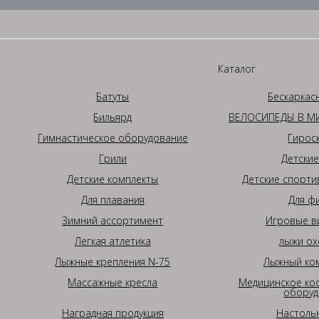
Каталог
Батуты
Бескаркас
Бильярд
ВЕЛОСИПЕДЫ В МИ
Гимнастическое оборудование
Гирос
Грили
Детские
Детские комплекты
Детские спорти
Для плавания
Для ф
Зимний ассортимент
Игровые в
Легкая атлетика
лыжи ох
Лыжные крепления N-75
Лыжный ком
Массажные кресла
Медицинское ко
оборуд
Наградная продукция
Настоль