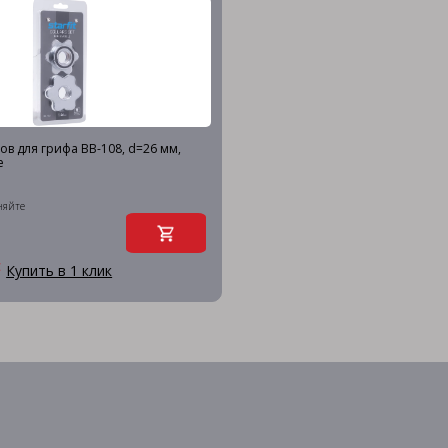
ов для грифа BB-108, d=26 мм,
е
няйте
Купить в 1 клик