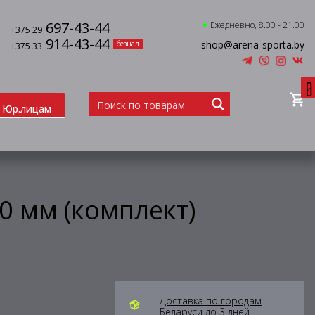
697-43-44
Ежедневно, 8.00 - 21.00
+375 29
914-43-44
shop@arena-sporta.by
безнал
+375 33
0
Юр.лицам
0 мм (комплект)
Доставка по городам
Беларуси до 3 дней