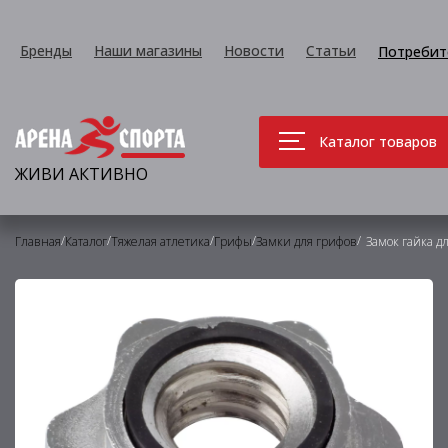
Бренды
Наши магазины
Новости
Статьи
Потребит
Каталог товаров
ЖИВИ АКТИВНО
/
/
/
/
/
Главная
Каталог
Тяжелая атлетика
Грифы
Замки для грифов
Замок гайка д