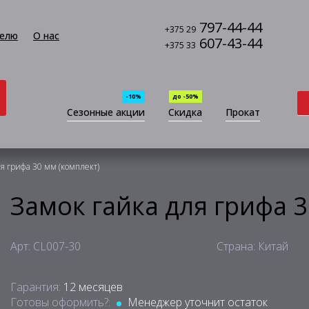
797-44-44
+375 29
елю
О нас
607-43-44
+375 33
-10%
до -50%
Сезонные акции
Скидка
Прокат
ля грифа 30 мм (комплект)
Замок гайка для грифа 3
Арт: CL007-30
Страна: Китай
Гарантия:
12 месяцев
Готовы оформить?:
Менеджер уточнит остаток