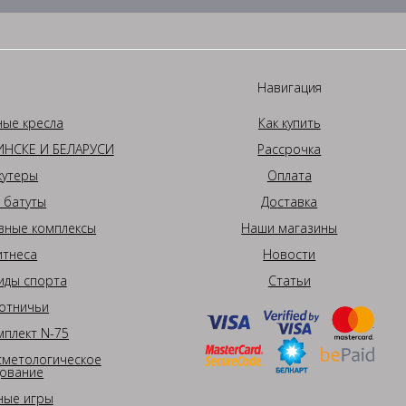
Навигация
ные кресла
Как купить
НСКЕ И БЕЛАРУСИ
Рассрочка
кутеры
Оплата
 батуты
Доставка
вные комплексы
Наши магазины
итнеса
Новости
иды спорта
Статьи
отничьи
плект N-75
сметологическое
ование
ные игры