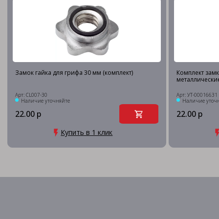
Замок гайка для грифа 30 мм (комплект)
Комплект замк
металлически
Арт: CL007-30
Арт: УТ-00016631
Наличие уточняйте
Наличие уточ
22.00 р
22.00 р
Купить в 1 клик