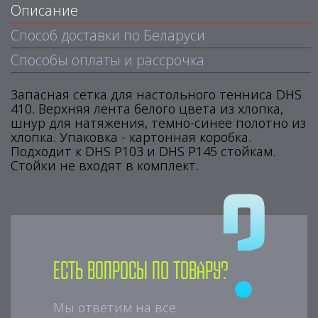
Описание
Способ доставки по Беларуси
Способы оплаты и рассрочка
Запасная сетка для настольного тенниса DHS
410. Верхняя лента белого цвета из хлопка,
шнур для натяжения, темно-синее полотно из
хлопка. Упаковка - картонная коробка.
Подходит к DHS P103 и DHS P145 стойкам.
Стойки не входят в комплект.
Есть вопросы по товару?
Мы ответим на все