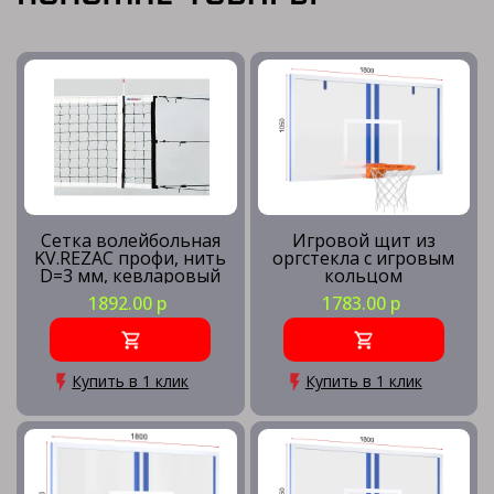
Сетка волейбольная
Игровой щит из
KV.REZAC профи, нить
оргстекла с игровым
D=3 мм, кевларовый
кольцом
трос
1892.00 р
1783.00 р
Купить в 1 клик
Купить в 1 клик