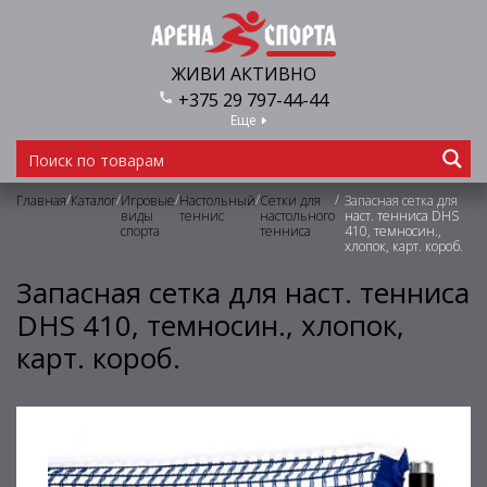
ЖИВИ АКТИВНО
+375 29 797-44-44
Еще
/
/
/
/
/
Главная
Каталог
Игровые
Настольный
Сетки для
Запасная сетка для
виды
теннис
настольного
наст. тенниса DHS
спорта
тенниса
410, темносин.,
хлопок, карт. короб.
Запасная сетка для наст. тенниса
DHS 410, темносин., хлопок,
карт. короб.