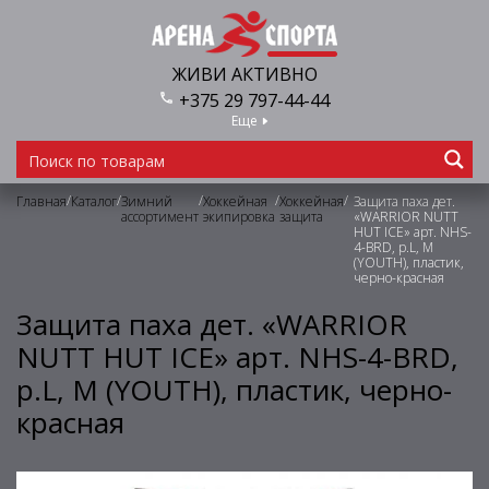
ЖИВИ АКТИВНО
+375 29 797-44-44
Еще
/
/
/
/
/
Главная
Каталог
Зимний
Хоккейная
Хоккейная
Защита паха дет.
ассортимент
экипировка
защита
«WARRIOR NUTT
HUT ICE» арт. NHS-
4-BRD, р.L, М
(YOUTH), пластик,
черно-красная
Защита паха дет. «WARRIOR
NUTT HUT ICE» арт. NHS-4-BRD,
р.L, М (YOUTH), пластик, черно-
красная