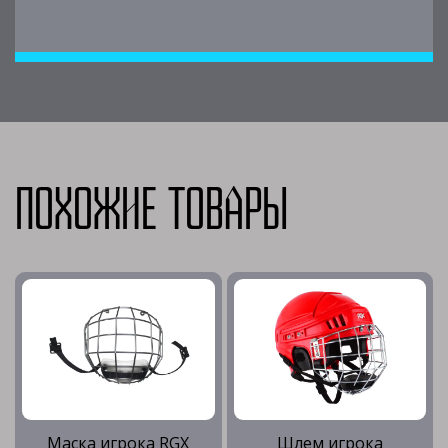
Похожие товары
Маска игрока RGX
Шлем игрока