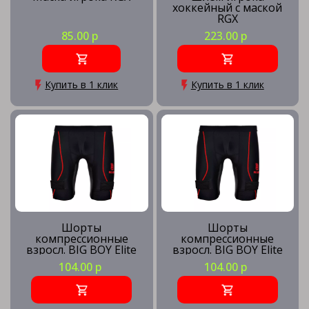
хоккейный с маской
RGX
85.00 р
223.00 р
Купить в 1 клик
Купить в 1 клик
Шорты
Шорты
компрессионные
компрессионные
взросл. BIG BOY Elite
взросл. BIG BOY Elite
Line, BB-SHEL-SR-XL, с
Line, BB-SHEL-SR-S, с
104.00 р
104.00 р
защитой паха, р.XL
защитой паха, р.S