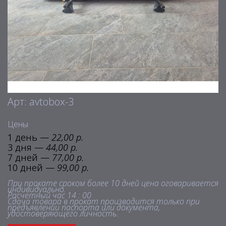
Арт: avtobox-3
Цены
1 день —
22,00 р.
3 дня —
44,00 р.
7 дней —
77,00 р.
10 дней —
99,00 р.
При прокате сроком более 10 дней цена оговаривается
индивидуально.
Расчетный час 14 : 00
Сдача товара в прокат производится только при
предъявлении паспорта или документа,
удостоверяющего личность.