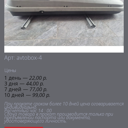
Арт: avtobox-4
Цены
1 день —
22,00 р.
3 дня —
44,00 р.
7 дней —
77,00 р.
10 дней —
99,00 р.
При прокате сроком более 10 дней цена оговаривается
индивидуально.
Расчетный час 14 : 00
Сдача товара в прокат производится только при
предъявлении паспорта или документа,
удостоверяющего личность.