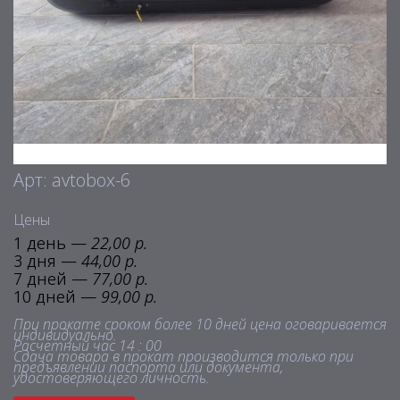
Арт: avtobox-6
Цены
1 день —
22,00 р.
3 дня —
44,00 р.
7 дней —
77,00 р.
10 дней —
99,00 р.
При прокате сроком более 10 дней цена оговаривается
индивидуально.
Расчетный час 14 : 00
Сдача товара в прокат производится только при
предъявлении паспорта или документа,
удостоверяющего личность.