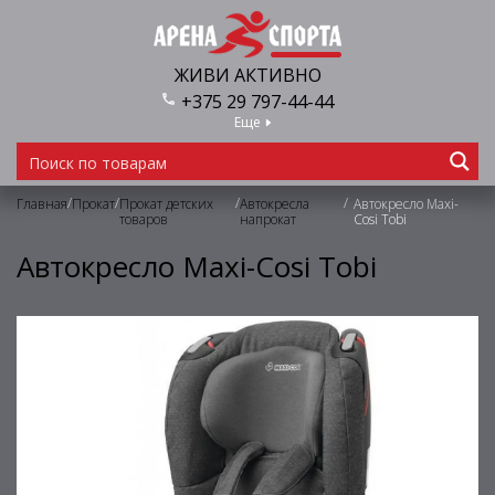
ЖИВИ АКТИВНО
+375 29 797-44-44
Еще
/
/
/
/
Главная
Прокат
Прокат детских
Автокресла
Автокресло Maxi-
товаров
напрокат
Cosi Tobi
Автокресло Maxi-Cosi Tobi