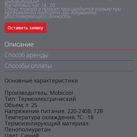
индивидуально.
Расчетный час 14 : 00
Сдача товара в прокат производится только при
предъявлении паспорта или документа,
удостоверяющего личность.
Оставить заявку
Описание
Способ аренды
Способы оплаты
Основные характеристики
Производитель: Mobicool
Тип: Термоэлектрический
Объем, л: 25
Напряжение питания: 220-240В; 12В
Температура охлаждения, °C: -18
Термоизолирующий материал:
Пенополиуретан
Цвет: Синий