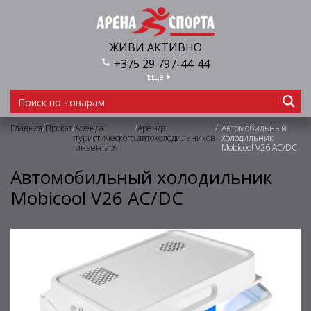
ЖИВИ АКТИВНО
+375 29 797-44-44
Еще
/
/
/
/
Главная
Прокат
Аренда
Аренда
Автомобильный
туристического
автохолодильников
холодильник
инвентаря
Mobicool V26 AC/DC
Автомобильный холодильник
Mobicool V26 AC/DC