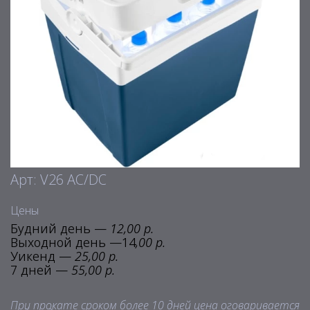
Арт: V26 AC/DC
Цены
Будний день —
12,00 р.
Выходной день —14
,00 р.
Уикенд —
25,00 р.
7 дней —
55,00 р.
При прокате сроком более 10 дней цена оговаривается