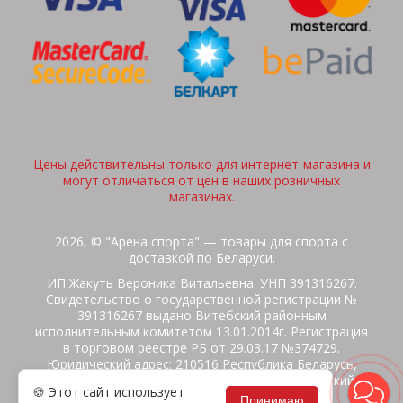
Цены действительны только для интернет-магазина и
могут отличаться от цен в наших розничных
магазинах.
2026, © "Арена спорта" — товары для спорта с
доставкой по Беларуси.
ИП Жакуть Вероника Витальевна. УНП 391316267.
Свидетельство о государственной регистрации №
391316267 выдано Витебский районным
исполнительным комитетом 13.01.2014г. Регистрация
в торговом реестре РБ от 29.03.17 №374729.
Юридический адрес: 210516 Республика Беларусь,
Витебская область, Витебский район, Бабиничский с/
🍪 Этот сайт использует
с, аг.Ольгово, ул.Школьная
Принимаю