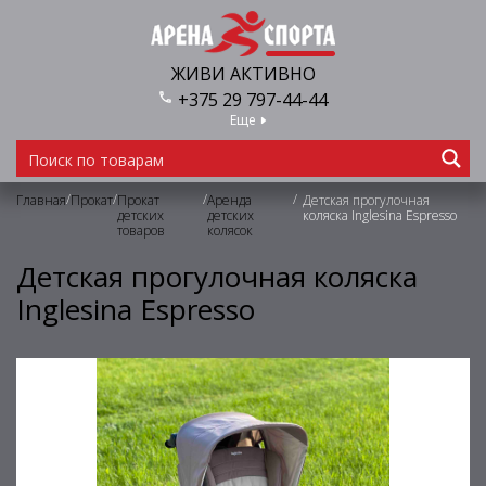
ЖИВИ АКТИВНО
+375 29 797-44-44
Еще
/
/
/
/
Главная
Прокат
Прокат
Аренда
Детская прогулочная
детских
детских
коляска Inglesina Espresso
товаров
колясок
Детская прогулочная коляска
Inglesina Espresso