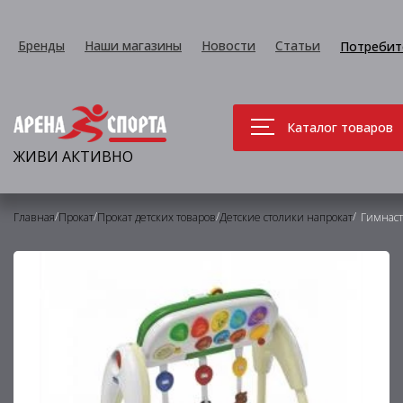
Бренды
Наши магазины
Новости
Статьи
Потребит
Каталог товаров
ЖИВИ АКТИВНО
/
/
/
/
Главная
Прокат
Прокат детских товаров
Детские столики напрокат
Гимнаст