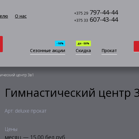
797-44-44
+375 29
елю
О нас
607-43-44
+375 33
-10%
до -50%
Сезонные акции
Скидка
Прокат
ический центр 3в1
Гимнастический центр 
Арт: deluxe прокат
Цены
месяц — 15,00 бел.руб