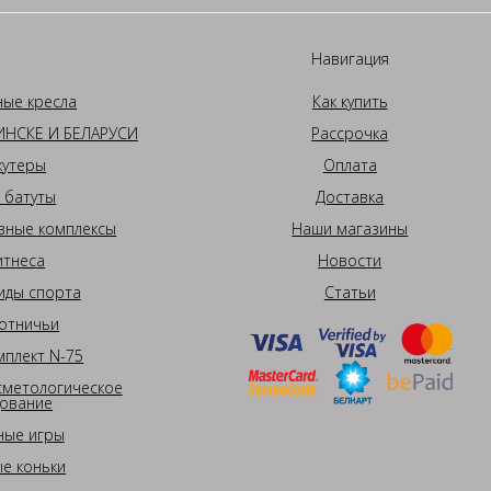
Навигация
ные кресла
Как купить
НСКЕ И БЕЛАРУСИ
Рассрочка
кутеры
Оплата
 батуты
Доставка
вные комплексы
Наши магазины
итнеса
Новости
иды спорта
Статьи
отничьи
плект N-75
сметологическое
ование
ные игры
е коньки