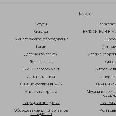
Каталог
Батуты
Бескаркас
Бильярд
ВЕЛОСИПЕДЫ В МИ
Гимнастическое оборудование
Гирос
Грили
Детские
Детские комплекты
Детские спорти
Для плавания
Для ф
Зимний ассортимент
Игровые в
Легкая атлетика
лыжи ох
Лыжные крепления N-75
Лыжный ком
Массажные кресла
Медицинское ко
оборуд
Наградная продукция
Настоль
Оборудование для спортзалов
Роликовы
и стадионов