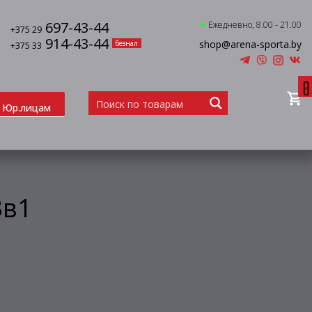
697-43-44
Ежедневно, 8.00 - 21.00
+375 29
914-43-44
shop@arena-sporta.by
безнал
+375 33
0
Юр.лицам
3в1