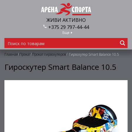
ЖИВИ АКТИВНО
+375 29 797-44-44
Еще
/
/
/
Главная
Прокат
Прокат гироскутеров
Гироскутер Smart Balance 10.5
Гироскутер Smart Balance 10.5