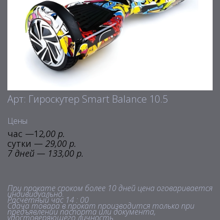
Арт: Гироскутер Smart Balance 10.5
Цены
час —12
,00 р.
сутки —
29,00 р.
7 дней — 133,00 р.
При прокате сроком более 10 дней цена оговаривается
индивидуально.
Расчетный час 14 : 00
Сдача товара в прокат производится только при
предъявлении паспорта или документа,
удостоверяющего личность.