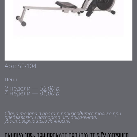
Арт: SE-104
Цены
2 недели —
52,00 р.
4 недели —
81,00 р.
Сдача товара в прокат производится только при
предъявлении паспорта или документа,
удостоверяющего личность.