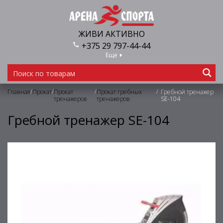
ЖИВИ АКТИВНО
+375 29 797-44-44
Еще
/
/
/
/
Главная
Прокат
Прокат
Прокат гребных
Гребной тренажер
тренажеров
тренажеров
SE-104
Гребной тренажер SE-104