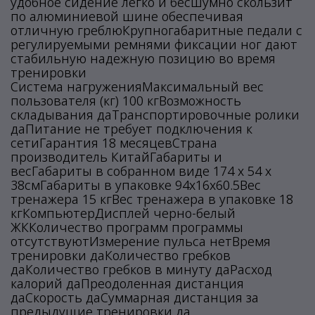
удобное сидение легко и бесшумно скользит
по алюминиевой шине обеспечивая
отличную греблюКрупногабаритные педали с
регулируемыми ремнями фиксации ног дают
стабильную надежную позицию во время
тренировки
Cистема нагруженияМаксимальный вес
пользователя (кг) 100 кгВозможность
складывания даТранспортировочные ролики
даПитание не требует подключения к
сетиГарантия 18 месяцевСтрана
производитель КитайГабариты и
весГабариты в собранном виде 174 х 54 х
38смГабариты в упаковке 94х16х60.5Вес
тренажера 15 кгВес тренажера в упаковке 18
кгКомпьютерДисплей черно-белый
ЖККоличество программ программы
отсутствуютИзмерение пульса нетВремя
тренировки даКоличество гребков
даКоличество гребков в минуту даРасход
калорий даПреодоленная дистанция
даСкорость даСуммарная дистанция за
предыдущие тренировки да