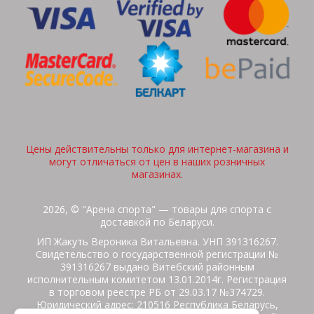
Цены действительны только для интернет-магазина и
могут отличаться от цен в наших розничных
магазинах.
2026, © "Арена спорта" — товары для спорта с
доставкой по Беларуси.
ИП Жакуть Вероника Витальевна. УНП 391316267.
Свидетельство о государственной регистрации №
391316267 выдано Витебский районным
исполнительным комитетом 13.01.2014г. Регистрация
в торговом реестре РБ от 29.03.17 №374729.
Юридический адрес: 210516 Республика Беларусь,