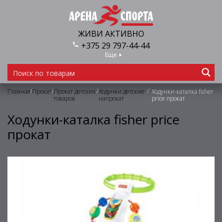
ЖИВИ АКТИВНО
+375 29 797-44-44
Еще
/
/
/
/
Главная
Прокат
Прокат детских
Ходунки детские
Ходунки-каталка fisher
товаров
напрокат
price прокат
Ходунки-каталка fisher price
прокат