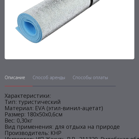
Описание
Способ аренды
Способы оплаты
Характеристики:
Тип: туристический
Материал: EVA (этил-винил-ацетат)
Размер: 180х50х0,6см
Вес: 0,30кг
Вид применения: для отдыха на природе
Производитель: КНР