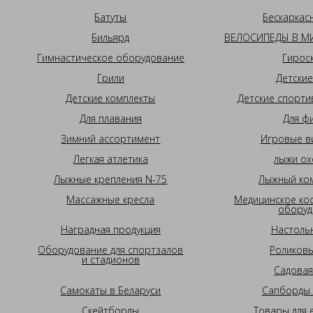
Батуты
Бескаркас
Бильярд
ВЕЛОСИПЕДЫ В МИ
Гимнастическое оборудование
Гирос
Грили
Детские
Детские комплекты
Детские спорти
Для плавания
Для ф
Зимний ассортимент
Игровые в
Легкая атлетика
лыжи ох
Лыжные крепления N-75
Лыжный ком
Массажные кресла
Медицинское ко
оборуд
Наградная продукция
Настоль
Оборудование для спортзалов
Роликовы
и стадионов
Садовая
Самокаты в Беларуси
Сапборды 
Скейтборды
Товары для 