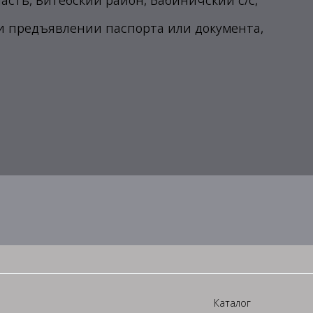
ласть, Витебский район, Бабиничский с/с,
ри предъявлении паспорта или документа,
Каталог