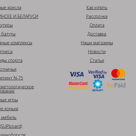
ные кресла
Как купить
НСКЕ И БЕЛАРУСИ
Рассрочка
кутеры
Оплата
 батуты
Доставка
вные комплексы
Наши магазины
итнеса
Новости
иды спорта
Статьи
отничьи
плект N-75
сметологическое
ование
ные игры
е коньки
 мебель
(SUPboard)
единоборств