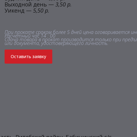
Выходной день —
3,50 р.
Уикенд —
5,50 р.
При прокате сроком более 5 дней цена оговаривается ин
Расчетный час 14 : 00
Сдача товара в прокат производится только при предъ
или документа, удостоверяющего личность.
Оставить заявку