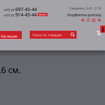
697-43-44
Ежедневно, 8.00 - 21.00
+375 29
914-43-44
shop@arena-sporta.by
безнал
+375 33
0
Юр.лицам
6 см.