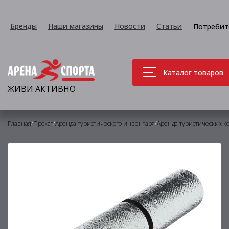
Бренды
Наши магазины
Новости
Статьи
Потребит
Каталог товаров
ЖИВИ АКТИВНО
/
/
/
Главная
Прокат
Аренда туристического инвентаря
Аренда туристических к