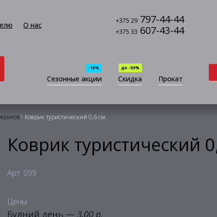
797-44-44
+375 29
елю
О нас
607-43-44
+375 33
-10%
до -50%
Сезонные акции
Скидка
Прокат
/
овриков
Коврик туристический 0,6 см.
Коврик туристический 0,
Арт: 099
Цены
Будний день —
3,00 р.