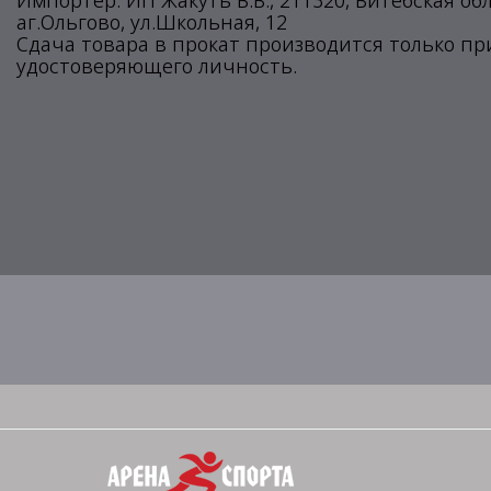
Импортер: ИП Жакуть В.В., 211320, Витебская об
аг.Ольгово, ул.Школьная, 12
Сдача товара в прокат производится только п
удостоверяющего личность.