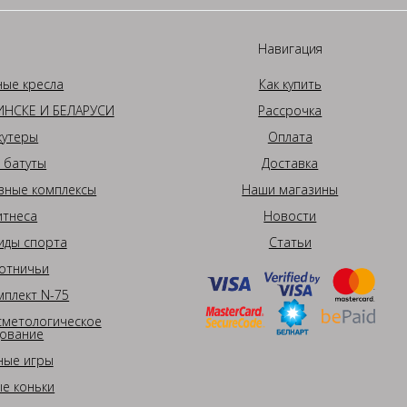
Навигация
ные кресла
Как купить
НСКЕ И БЕЛАРУСИ
Рассрочка
кутеры
Оплата
 батуты
Доставка
вные комплексы
Наши магазины
итнеса
Новости
иды спорта
Статьи
отничьи
плект N-75
сметологическое
ование
ные игры
е коньки