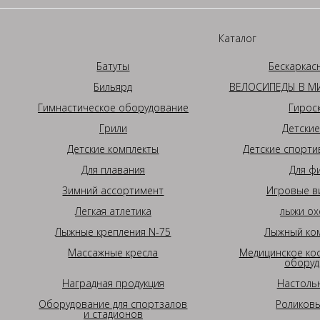
Каталог
Батуты
Бескаркас
Бильярд
ВЕЛОСИПЕДЫ В МИ
Гимнастическое оборудование
Гирос
Грили
Детские
Детские комплекты
Детские спорти
Для плавания
Для ф
Зимний ассортимент
Игровые в
Легкая атлетика
лыжи ох
Лыжные крепления N-75
Лыжный ком
Массажные кресла
Медицинское ко
оборуд
Наградная продукция
Настоль
Оборудование для спортзалов
Роликовы
и стадионов