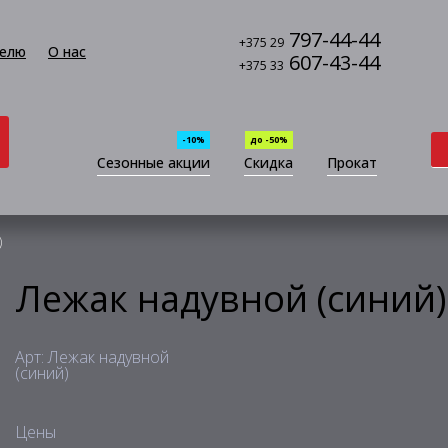
797-44-44
+375 29
елю
О нас
607-43-44
+375 33
-10%
до -50%
Сезонные акции
Скидка
Прокат
)
Лежак надувной (синий)
Арт: Лежак надувной
(синий)
Цены