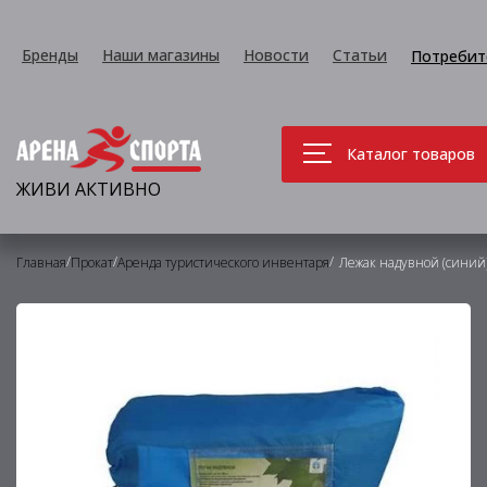
Бренды
Наши магазины
Новости
Статьи
Потребит
Каталог товаров
ЖИВИ АКТИВНО
/
/
/
Главная
Прокат
Аренда туристического инвентаря
Лежак надувной (синий