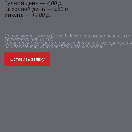
Будний день —
4,00 р.
Выходной день — 5
,50 р.
Уикенд —
14,00 р.
При прокате сроком более 5 дней цена оговаривается ин
Расчетный час 14 : 00
Сдача товара в прокат производится только при предъ
или документа, удостоверяющего личность.
Оставить заявку