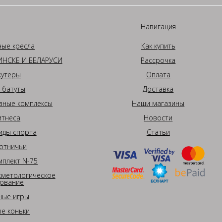
Навигация
ные кресла
Как купить
НСКЕ И БЕЛАРУСИ
Рассрочка
кутеры
Оплата
 батуты
Доставка
вные комплексы
Наши магазины
итнеса
Новости
иды спорта
Статьи
отничьи
плект N-75
сметологическое
ование
ные игры
е коньки