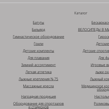
Каталог
Батуты
Бескаркас
Бильярд
ВЕЛОСИПЕДЫ В МИ
Гимнастическое оборудование
Гирос
Грили
Детские
Детские комплекты
Детские спорти
Для плавания
Для ф
Зимний ассортимент
Игровые в
Легкая атлетика
лыжи ох
Лыжные крепления N-75
Лыжный ком
Массажные кресла
Медицинское ко
оборуд
Наградная продукция
Настоль
Оборудование для спортзалов
Роликовы
и стадионов