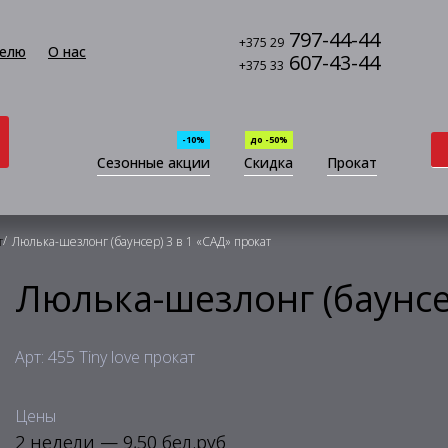
797-44-44
+375 29
елю
О нас
607-43-44
+375 33
-10%
до -50%
Сезонные акции
Скидка
Прокат
/
т
Люлька-шезлонг (баунсер) 3 в 1 «САД» прокат
Люлька-шезлонг (баунсер
Арт: 455 Tiny love прокат
Цены
2 недели — 9,50 бел.руб