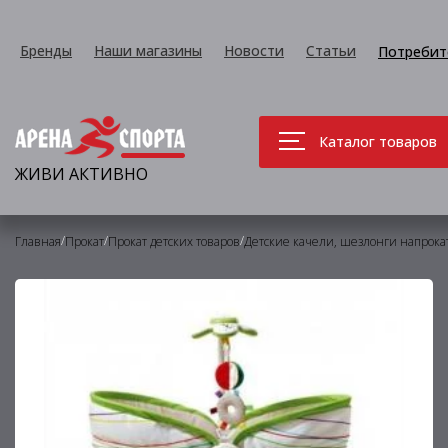
Бренды
Наши магазины
Новости
Статьи
Потребит
Каталог товаров
ЖИВИ АКТИВНО
/
/
/
Главная
Прокат
Прокат детских товаров
Детские качели, шезлонги напрока