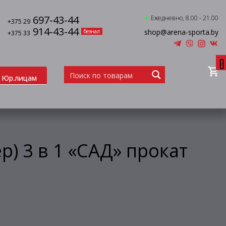
697-43-44
Ежедневно, 8.00 - 21.00
+375 29
914-43-44
shop@arena-sporta.by
безнал
+375 33
0
Юр.лицам
) 3 в 1 «САД» прокат