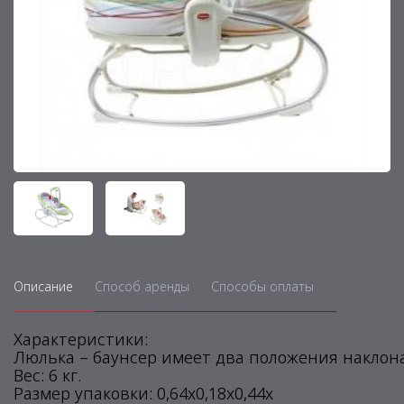
Описание
Способ аренды
Способы оплаты
Характеристики:
Люлька – баунсер имеет два положения наклона:
Вес: 6 кг.
Размер упаковки: 0,64х0,18х0,44х