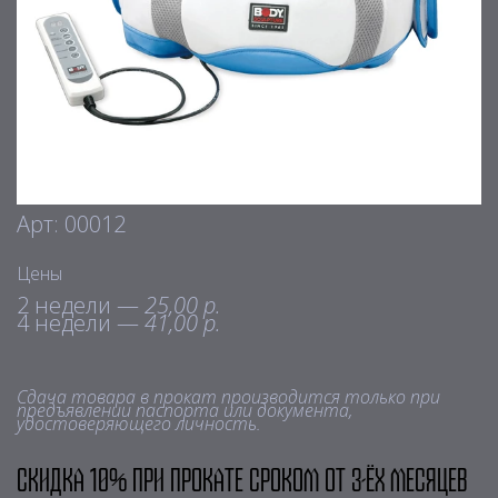
Арт: 00012
Цены
2 недели —
25,00 р.
4 недели —
41,00 р.
Сдача товара в прокат производится только при
предъявлении паспорта или документа,
удостоверяющего личность.
Скидка 10% при прокате сроком от 3-ёх месяцев