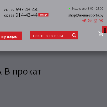
697-43-44
Ежедневно, 8.00 - 21.00
+375 29
914-43-44
shop@arena-sporta.by
безнал
+375 33
0
Юр.лицам
-B прокат