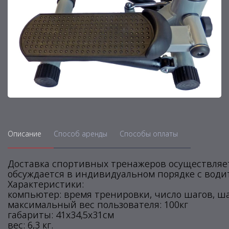
Описание
Способ аренды
Способы оплаты
Доставка спортивных тренажеров осуществляет
обсуждается в индивидуальном порядке с води
Характеристики:
компьютер: время тренировки, число шагов, ш
максимальный вес пользователя: 100кг
габариты: 41х34,5х31см
вес: 6,3 кг.