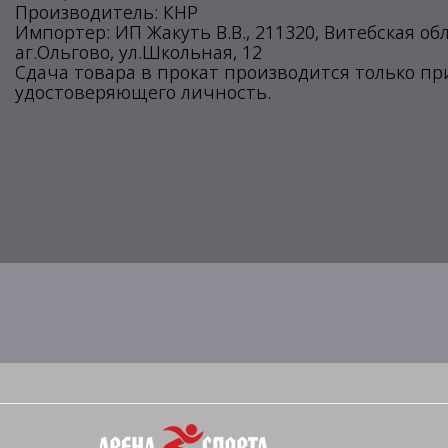
Производитель: КНР
Импортер: ИП Жакуть В.В., 211320, Витебская об
аг.Ольгово, ул.Школьная, 12
Сдача товара в прокат производится только п
удостоверяющего личность.