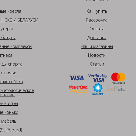
ные кресла
Как купить
НСКЕ И БЕЛАРУСИ
Рассрочка
кутеры
Оплата
 батуты
Доставка
вные комплексы
Наши магазины
итнеса
Новости
иды спорта
Статьи
отничьи
плект N-75
сметологическое
ование
ные игры
е коньки
 мебель
(SUPboard)