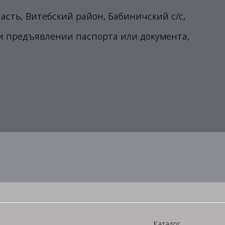
ласть, Витебский район, Бабиничский с/с,
ри предъявлении паспорта или документа,
Каталог