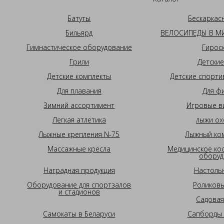
Батуты
Бескаркас
Бильярд
ВЕЛОСИПЕДЫ В МИ
Гимнастическое оборудование
Гирос
Грили
Детские
Детские комплекты
Детские спорти
Для плавания
Для ф
Зимний ассортимент
Игровые в
Легкая атлетика
лыжи ох
Лыжные крепления N-75
Лыжный ком
Массажные кресла
Медицинское ко
оборуд
Наградная продукция
Настоль
Оборудование для спортзалов
Роликовы
и стадионов
Садовая
Самокаты в Беларуси
Сапборды 