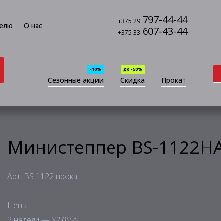
797-44-44
+375 29
елю
О нас
607-43-44
+375 33
-10%
до -50%
Сезонные акции
Скидка
Прокат
Министеппер BS-1122HA
Арт: BS-1122 прокат
Цены
2 недели —
32,00 р.