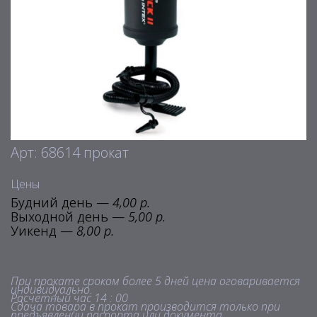
Арт: 68614 прокат
Цены
Будний день —
4,00 р.
Выходной день —
5,00 р.
Уикенд —
8,00 р.
При прокате сроком более 5 дней цена оговаривается
индивидуально.
Расчетный час 14 : 00
Сдача товара в прокат производится только при
предъявлении паспорта или документа,