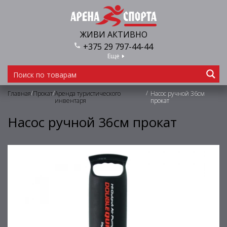
ЖИВИ АКТИВНО
+375 29 797-44-44
Еще
/
/
/
Главная
Прокат
Аренда туристического
Насос ручной 36см
инвентаря
прокат
Насос ручной 36см прокат