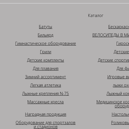
Каталог
Батуты
Бескаркас
Бильярд
ВЕЛОСИПЕДЫ В МИ
Гимнастическое оборудование
Гирос
Грили
Детские
Детские комплекты
Детские спорти
Для плавания
Для ф
Зимний ассортимент
Игровые в
Легкая атлетика
лыжи ох
Лыжные крепления N-75
Лыжный ком
Массажные кресла
Медицинское ко
оборуд
Наградная продукция
Настоль
Оборудование для спортзалов
Роликовы
и стадионов