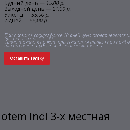
Будний день —
15,00 р.
Выходной день —
21,00 р.
Уикенд —
33,00 р.
7 дней —
55,00 р.
При прокате сроком более 10 дней цена оговаривается и
Расчетный час 14 : 00
Сдача товара в прокат производится только при предъ
или документа, удостоверяющего личность.
Оставить заявку
otem Indi 3-х местная