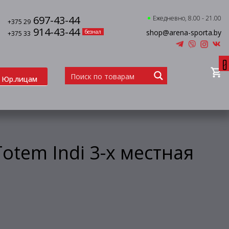
697-43-44
Ежедневно, 8.00 - 21.00
+375 29
914-43-44
shop@arena-sporta.by
безнал
+375 33
0
Юр.лицам
otem Indi 3-х местная