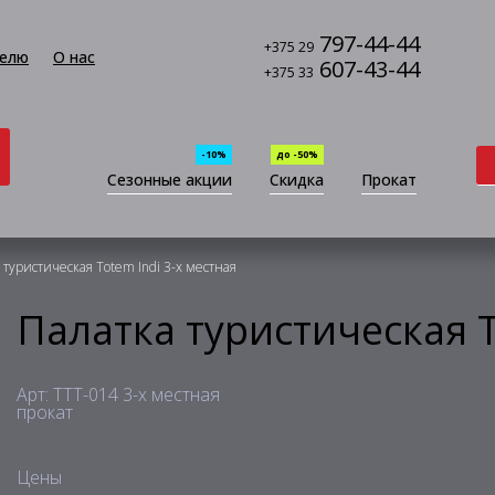
797-44-44
+375 29
елю
О нас
607-43-44
+375 33
-10%
до -50%
Сезонные акции
Скидка
Прокат
 туристическая Totem Indi 3-х местная
Палатка туристическая T
Арт: TTT-014 3-х местная
прокат
Цены