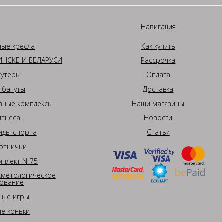
Навигация
ные кресла
Как купить
НСКЕ И БЕЛАРУСИ
Рассрочка
кутеры
Оплата
 батуты
Доставка
вные комплексы
Наши магазины
итнеса
Новости
иды спорта
Статьи
отничьи
плект N-75
сметологическое
ование
ные игры
е коньки