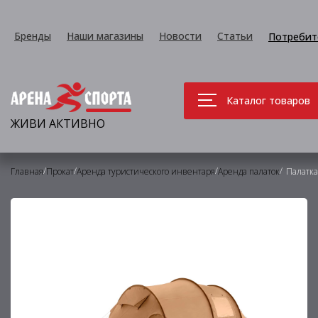
Бренды
Наши магазины
Новости
Статьи
Потребит
Каталог товаров
ЖИВИ АКТИВНО
/
/
/
/
Главная
Прокат
Аренда туристического инвентаря
Аренда палаток
Палатка