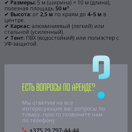
✔
Размеры:
5 м (ширина) × 10 м (длина),
полезная площадь
50 м²
.
✔
Высота:
от
2,5 м
по краям до
4–5 м
в
центре.
✔
Каркас:
алюминиевый (легкий) или
стальной (усиленный).
✔
Тент:
ПВХ (водостойкий) или полиэстер с
УФ-защитой.
Есть вопросы по аренде?
Мы ответим на все
интересующие вас вопросы по
товару, просто позвоните нам
по телефону
+375 29 797-44-44