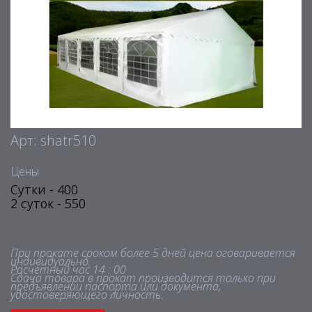
Арт: shatr510
Цены
Сутки - 400
2 суток - 550
При прокате сроком более 5 дней цена оговаривается
индивидуально.
Расчетный час 14 : 00
Сдача товара в прокат производится только при
предъявлении паспорта или документа,
удостоверяющего личность.