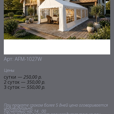
Арт: AFM-1027W
Цены
сутки —
250,00 р.
2 суток —
350,00 р.
3 суток —
550,00 р.
При прокате сроком более 5 дней цена оговаривается
индивидуально.
Расчетный час 14 : 00