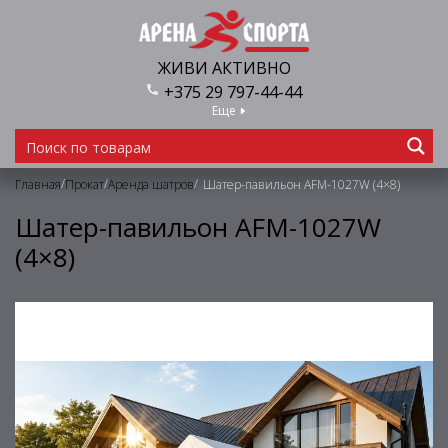
ЖИВИ АКТИВНО
+375 29 797-44-44
Еще
/
/
/
Главная
Прокат
Аренда шатров
Шатер-павильон AFM-1027W (4×8)
Шатер-павильон AFM-1027W
(4×8)