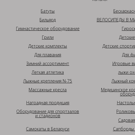
Батуты
Бескаркас
Бильярд
ВЕЛОСИПЕДЫ В МИ
Гимнастическое оборудование
Гирос
Грили
Детские
Детские комплекты
Детские спорти
Для плавания
Для ф
Зимний ассортимент
Игровые в
Легкая атлетика
лыжи ох
Лыжные крепления N-75
Лыжный ком
Массажные кресла
Медицинское ко
оборуд
Наградная продукция
Настоль
Оборудование для спортзалов
Роликовы
и стадионов
Садовая
Самокаты в Беларуси
Сапборды 