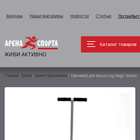
Бренды
Наши магазины
Новости
Статьи
Потребит
Каталог товаров
ЖИВИ АКТИВНО
/
/
/
Главная
Прокат
Прокат тренажеров
Тренажер для мышц Leg Magic прокат