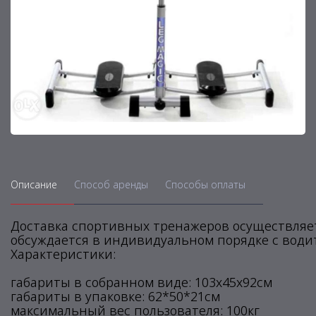
Описание
Способ аренды
Способы оплаты
Доставка спортивных тренажеров осуществляет
обсуждается в индивидуальном порядке с води
Характеристики:
габариты в собранном виде: 103х45х92см
габариты в упаковке: 62*50*21см
максимальный вес пользователя: 100кг