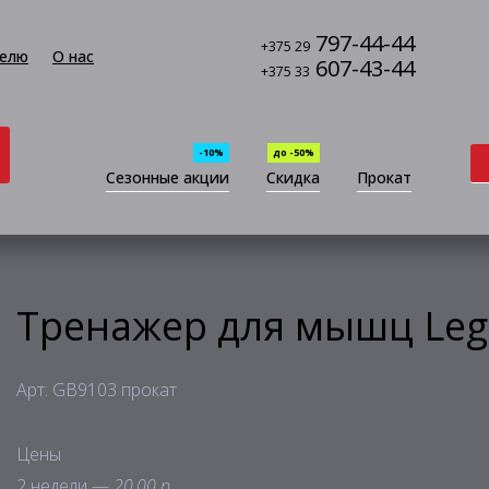
797-44-44
+375 29
елю
О нас
607-43-44
+375 33
-10%
до -50%
Сезонные акции
Скидка
Прокат
Тренажер для мышц Leg
Арт: GB9103 прокат
Цены
2 недели —
20,00 р.