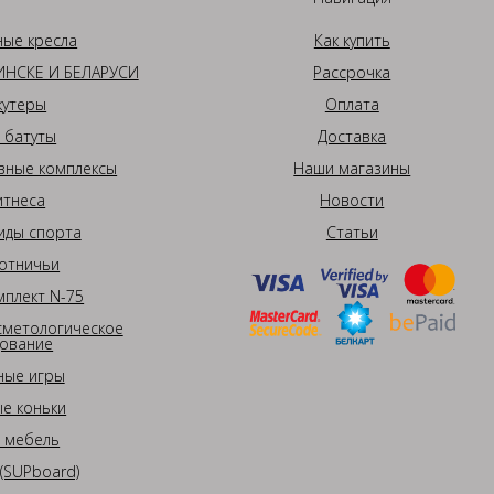
ные кресла
Как купить
НСКЕ И БЕЛАРУСИ
Рассрочка
кутеры
Оплата
 батуты
Доставка
вные комплексы
Наши магазины
итнеса
Новости
иды спорта
Статьи
отничьи
плект N-75
сметологическое
ование
ные игры
е коньки
 мебель
(SUPboard)