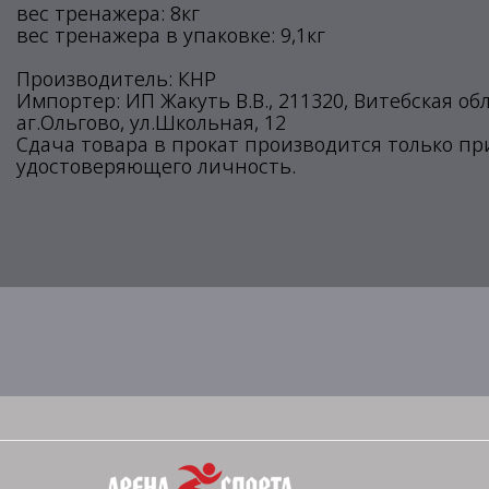
вес тренажера: 8кг
вес тренажера в упаковке: 9,1кг
Производитель: КНР
Импортер: ИП Жакуть В.В., 211320, Витебская об
аг.Ольгово, ул.Школьная, 12
Сдача товара в прокат производится только п
удостоверяющего личность.