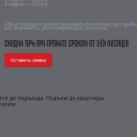
4 недели —
30,00 р.
Сдача товара в прокат производится только при предъ
или документа, удостоверяющего личность.
Скидка 10% при прокате сроком от 3-ёх месяцев
Оставить заявку
ся до подъезда. Подъем до квартиры
телем.