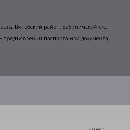
ласть, Витебский район, Бабиничский с/с,
ри предъявлении паспорта или документа,
Каталог