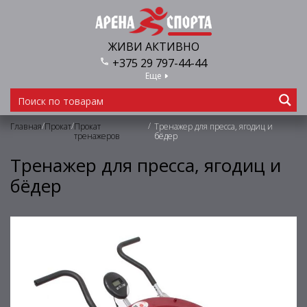
ЖИВИ АКТИВНО
+375 29 797-44-44
Еще
/
/
/
Главная
Прокат
Прокат
Тренажер для пресса, ягодиц и
тренажеров
бёдер
Тренажер для пресса, ягодиц и
бёдер