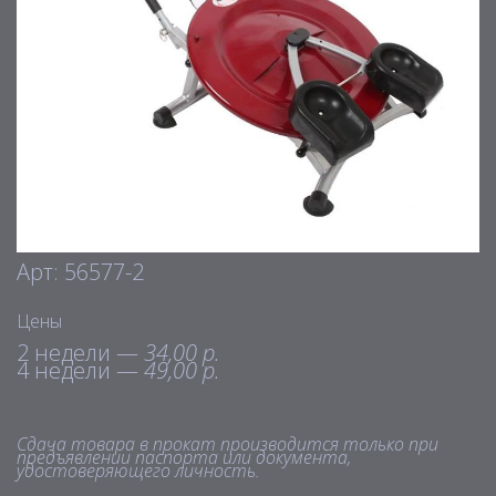
Арт: 56577-2
Цены
2 недели —
34,00 р.
4 недели —
49,00 р.
Сдача товара в прокат производится только при
предъявлении паспорта или документа,
удостоверяющего личность.