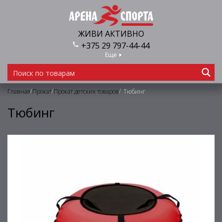
ЖИВИ АКТИВНО
+375 29 797-44-44
Еще
/
/
/
Главная
Прокат
Прокат детских товаров
Тюбинг
Тюбинг