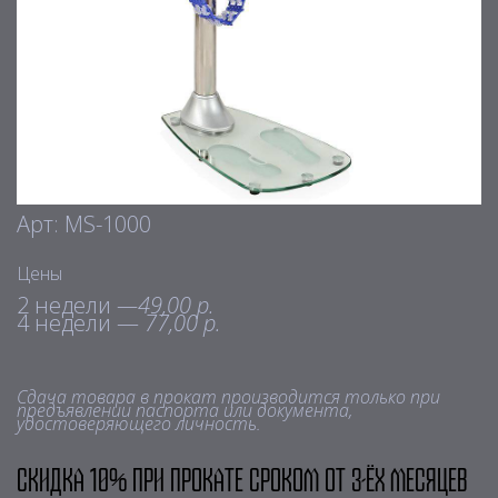
Арт: МS-1000
Цены
2 недели
—49,00 р.
4 недели —
77,00 р.
Сдача товара в прокат производится только при
предъявлении паспорта или документа,
удостоверяющего личность.
Скидка 10% при прокате сроком от 3-ёх месяцев