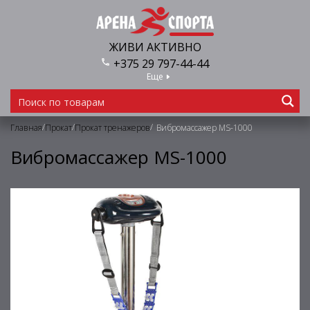
ЖИВИ АКТИВНО
+375 29 797-44-44
Еще
/
/
/
Главная
Прокат
Прокат тренажеров
Вибромассажер МS-1000
Вибромассажер МS-1000