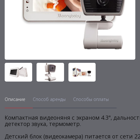
Описание
Способ аренды
Способы оплаты
Компактная видеоняня с экраном 4.3", дальность
детектор звука, термометр.
Детский блок (видеокамера) питается от сети 