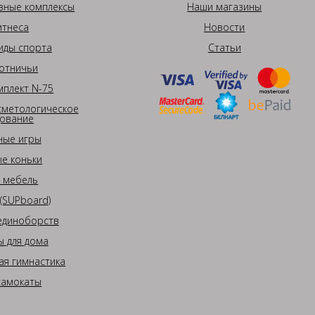
вные комплексы
Наши магазины
итнеса
Новости
иды спорта
Статьи
отничьи
плект N-75
сметологическое
ование
ные игры
е коньки
 мебель
(SUPboard)
единоборств
 для дома
ая гимнастика
самокаты