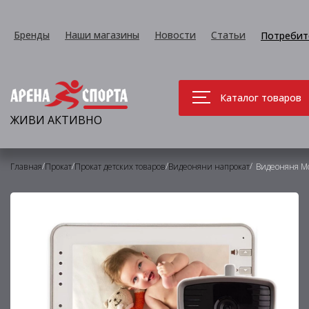
Бренды
Наши магазины
Новости
Статьи
Потребит
Каталог товаров
ЖИВИ АКТИВНО
/
/
/
/
Главная
Прокат
Прокат детских товаров
Видеоняни напрокат
Видеоняня M