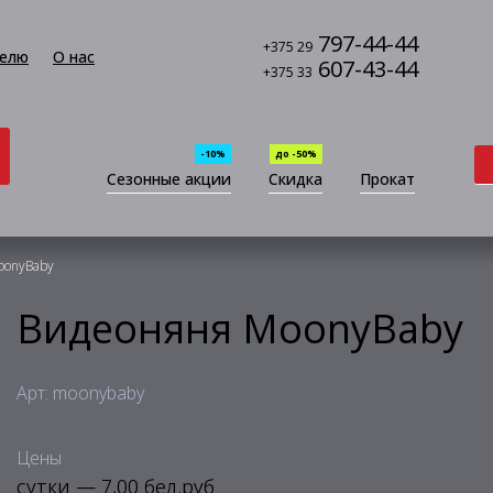
797-44-44
+375 29
елю
О нас
607-43-44
+375 33
-10%
до -50%
Сезонные акции
Скидка
Прокат
oonyBaby
Видеоняня MoonyBaby
Арт: moonybaby
Цены
сутки — 7,00 бел.руб