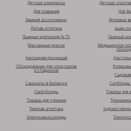
Детские комплекты
Детские спорти
Для плавания
Для ф
Зимний ассортимент
Игровые в
Легкая атлетика
лыжи ох
Лыжные крепления N-75
Лыжный ком
Массажные кресла
Медицинское ко
оборуд
Наградная продукция
Настоль
Оборудование для спортзалов
Роликовы
и стадионов
Садовая
Самокаты в Беларуси
Сапборды 
Скейтборды
Товары для 
Товары для туризма
Тренажеры
Тяжелая атлетика
Художественн
Электровелосипеды
Электро