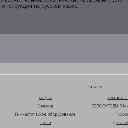
 с кронштейном, родительский блок (монитор) с
, инструкция на русском языке.
Каталог
Батуты
Бескаркас
Бильярд
ВЕЛОСИПЕДЫ В МИ
Гимнастическое оборудование
Гирос
Грили
Детские