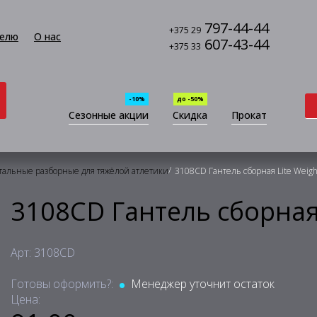
797-44-44
+375 29
елю
О нас
607-43-44
+375 33
-10%
до -50%
Сезонные акции
Скидка
Прокат
/
тальные разборные для тяжёлой атлетики
3108CD Гантель сборная Lite Weight
3108CD Гантель сборная 
Арт: 3108CD
Готовы оформить?:
Менеджер уточнит остаток
Цена: