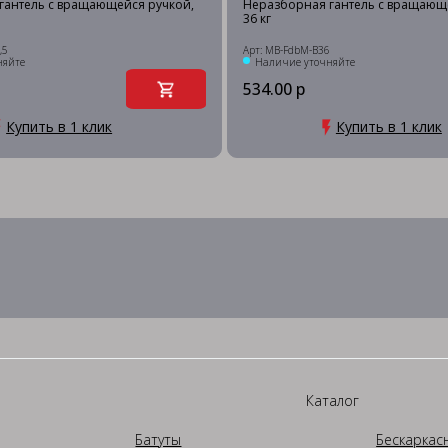
гантель c вращающейся ручкой,
Неразборная гантель c вращающ
36 кг
,5
Арт: MB-FdbM-B36
няйте
Наличие уточняйте
534.00 р
Купить в 1 клик
Купить в 1 клик
Каталог
Батуты
Бескаркас