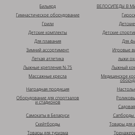
Бильярд
ВЕЛОСИПЕДЫ В МИ
Гимнастическое оборудование
Гирос
Грили
Детские
Детские комплекты
Детские спорти
Для плавания
Для ф
Зимний ассортимент
Игровые в
Легкая атлетика
лыжи ох
Лыжные крепления N-75
Лыжный ком
Массажные кресла
Медицинское ко
оборуд
Наградная продукция
Настоль
Оборудование для спортзалов
Роликовы
и стадионов
Садовая
Самокаты в Беларуси
Сапборды 
Скейтборды
Товары для 
Товары для туризма
Тренажеры