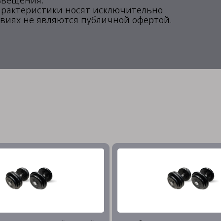
звещения.
арактеристики носят исключительно
виях не являются публичной офертой.