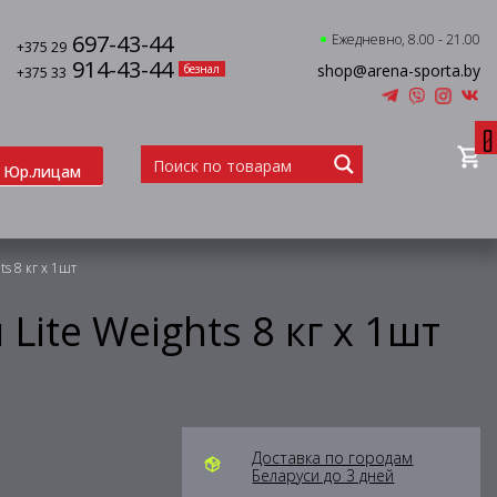
697-43-44
Ежедневно, 8.00 - 21.00
+375 29
914-43-44
shop@arena-sporta.by
безнал
+375 33
0
Юр.лицам
s 8 кг х 1шт
Lite Weights 8 кг х 1шт
Доставка по городам
Беларуси до 3 дней