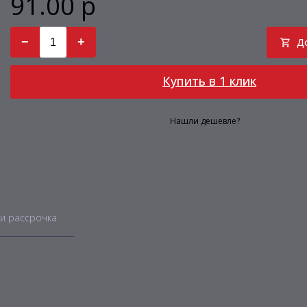
91.00 р
−
+
Д
Купить в 1 клик
Нашли дешевле?
и рассрочка