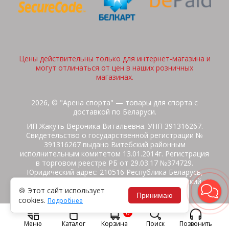
Цены действительны только для интернет-магазина и
могут отличаться от цен в наших розничных
магазинах.
2026, © "Арена спорта" — товары для спорта с
доставкой по Беларуси.
ИП Жакуть Вероника Витальевна. УНП 391316267.
Свидетельство о государственной регистрации №
391316267 выдано Витебский районным
исполнительным комитетом 13.01.2014г. Регистрация
в торговом реестре РБ от 29.03.17 №374729.
Юридический адрес: 210516 Республика Беларусь,
Витебская область, Витебский район, Бабиничский с/
🍪 Этот сайт использует
с, аг.Ольгово, ул.Школьная
Принимаю
cookies.
Подробнее
Политика защиты данных
Потребителям на заметку
0
Гарантия/Экспертиза
Обмен/Возврат
Меню
Каталог
Корзина
Поиск
Позвонить