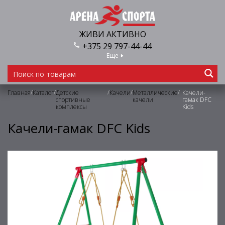
ЖИВИ АКТИВНО
+375 29 797-44-44
Еще
/
/
/
/
/
Главная
Каталог
Детские
Качели
Металлические
Качели-
спортивные
качели
гамак DFC
комплексы
Kids
Качели-гамак DFC Kids