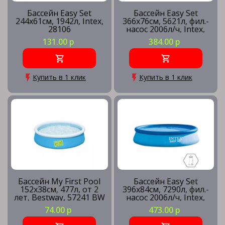
Бассейн Easy Set
Бассейн Easy Set
244х61см, 1942л, Intex,
366х76см, 5621л, фил.-
28106
насос 2006л/ч, Intex,
28132
131.00 р
384.00 р
Купить в 1 клик
Купить в 1 клик
Бассейн My First Pool
Бассейн Easy Set
152х38см, 477л, от 2
396х84см, 7290л, фил.-
лет, Bestway, 57241 BW
насос 2006л/ч, Intex,
28142
74.00 р
473.00 р