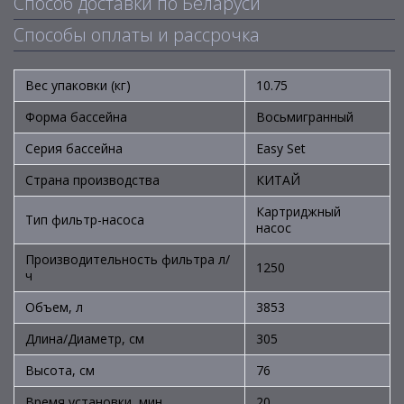
Способ доставки по Беларуси
Способы оплаты и рассрочка
Вес упаковки (кг)
10.75
Форма бассейна
Восьмигранный
Серия бассейна
Easy Set
Страна производства
КИТАЙ
Картриджный
Тип фильтр-насоса
насос
Производительность фильтра л/
1250
ч
Объем, л
3853
Длина/Диаметр, см
305
Высота, см
76
Время установки, мин
20