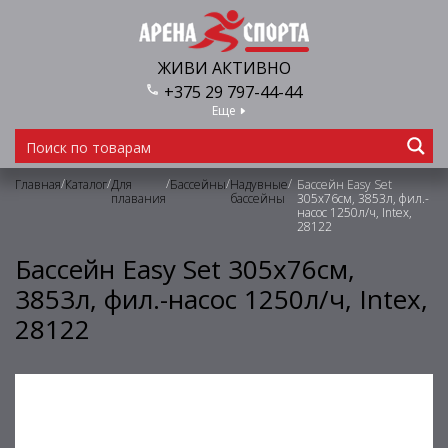
ЖИВИ АКТИВНО
+375 29 797-44-44
Еще
/
/
/
/
/
Главная
Каталог
Для
Бассейны
Надувные
Бассейн Easy Set
плавания
бассейны
305х76см, 3853л, фил.-
насос 1250л/ч, Intex,
28122
Бассейн Easy Set 305х76см,
3853л, фил.-насос 1250л/ч, Intex,
28122