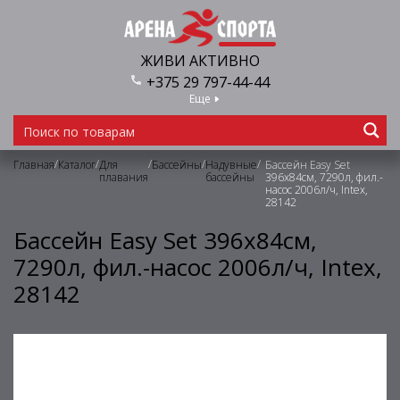
ЖИВИ АКТИВНО
+375 29 797-44-44
Еще
/
/
/
/
/
Главная
Каталог
Для
Бассейны
Надувные
Бассейн Easy Set
плавания
бассейны
396х84см, 7290л, фил.-
насос 2006л/ч, Intex,
28142
Бассейн Easy Set 396х84см,
7290л, фил.-насос 2006л/ч, Intex,
28142