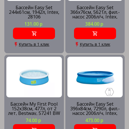
Бассейн Easy Set
Бассейн Easy Set
244х61см, 1942л, Intex,
366х76см, 5621л, фил.-
28106
насос 2006л/ч, Intex,
28132
131.00 р
384.00 р
Купить в 1 клик
Купить в 1 клик
Бассейн My First Pool
Бассейн Easy Set
152х38см, 477л, от 2
396х84см, 7290л, фил.-
лет, Bestway, 57241 BW
насос 2006л/ч, Intex,
28142
74.00 р
473.00 р