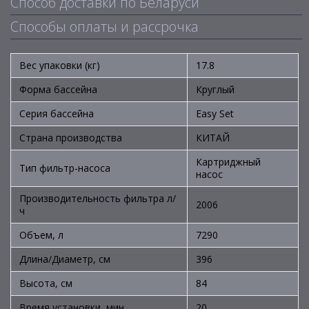
Способ доставки по Беларуси
Способы оплаты и рассрочка
Вес упаковки (кг)
17.8
Форма бассейна
Круглый
Серия бассейна
Easy Set
Страна производства
КИТАЙ
Картриджный
Тип фильтр-насоса
насос
Производительность фильтра л/
2006
ч
Объем, л
7290
Длина/Диаметр, см
396
Высота, см
84
Время установки, мин
20