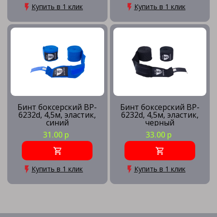
Купить в 1 клик
Купить в 1 клик
Бинт боксерский BP-
Бинт боксерский BP-
6232d, 4,5м, эластик,
6232d, 4,5м, эластик,
синий
черный
31.00 р
33.00 р
Купить в 1 клик
Купить в 1 клик