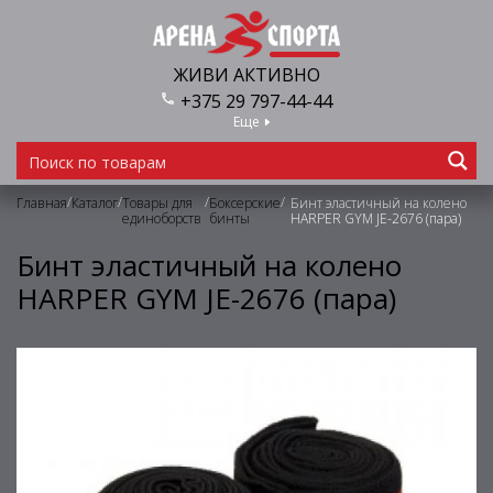
ЖИВИ АКТИВНО
+375 29 797-44-44
Еще
/
/
/
/
Главная
Каталог
Товары для
Боксерские
Бинт эластичный на колено
единоборств
бинты
HARPER GYM JE-2676 (пара)
Бинт эластичный на колено
HARPER GYM JE-2676 (пара)