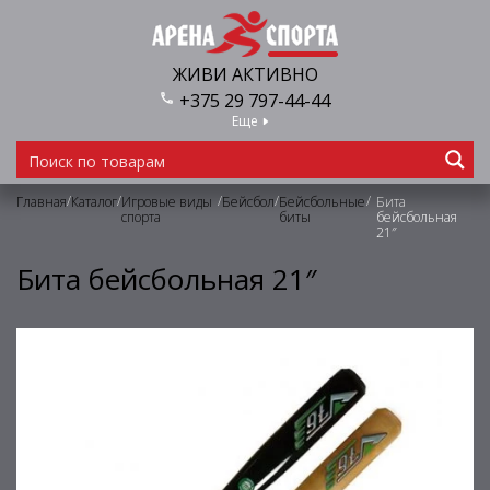
ЖИВИ АКТИВНО
+375 29 797-44-44
Еще
/
/
/
/
/
Главная
Каталог
Игровые виды
Бейсбол
Бейсбольные
Бита
спорта
биты
бейсбольная
21″
Бита бейсбольная 21″