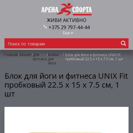
ЖИВИ АКТИВНО
+375 29 797-44-44
Еще
/
/
/
/
Главная
Каталог
Для
Блоки
Блок для йоги и фитнеса UNIX Fit
фитнеса
для
пробковый 22.5 х 15 х 7.5 см, 1 шт
йоги
Блок для йоги и фитнеса UNIX Fit
пробковый 22.5 х 15 х 7.5 см, 1
шт