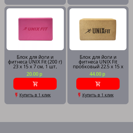
Блок для йоги и
Блок для йоги и
фитнеса UNIX Fit (200 г)
фитнеса UNIX Fit
23 х 15 х 7 см, 1 шт,
пробковый 22.5 х 15 х
розовый
7.5 см, 1 шт
20.00 р
44.00 р
Купить в 1 клик
Купить в 1 клик