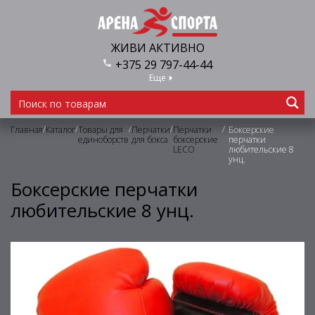
ЖИВИ АКТИВНО
+375 29 797-44-44
Еще
/
/
/
/
/
Главная
Каталог
Товары для
Перчатки
Перчатки
Боксерские
единоборств
для бокса
боксерские
перчатки
LECO
любительские 8
унц.
Боксерские перчатки
любительские 8 унц.