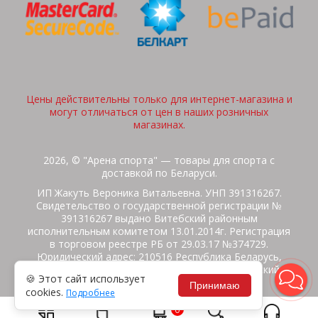
Цены действительны только для интернет-магазина и
могут отличаться от цен в наших розничных
магазинах.
2026, © "Арена спорта" — товары для спорта с
доставкой по Беларуси.
ИП Жакуть Вероника Витальевна. УНП 391316267.
Свидетельство о государственной регистрации №
391316267 выдано Витебский районным
исполнительным комитетом 13.01.2014г. Регистрация
в торговом реестре РБ от 29.03.17 №374729.
Юридический адрес: 210516 Республика Беларусь,
Витебская область, Витебский район, Бабиничский с/
🍪 Этот сайт использует
с, аг.Ольгово, ул.Школьная
Принимаю
cookies.
Подробнее
Политика защиты данных
Потребителям на заметку
0