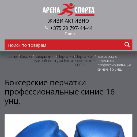
ЖИВИ АКТИВНО
+375 29 797-44-44
Еще
/
/
/
/
/
Главная
Каталог
Товары для
Перчатки
Перчатки
Боксерские
единоборств
для бокса
боксерские
перчатки
LECO
профессиональные
синие 16 унц.
Боксерские перчатки
профессиональные синие 16
унц.