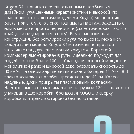
Kugoo S4 - новинка с очень стильным и необычным
дизайном, улучшенными характеристики и высокой (по
сравнению с остальными моделями Kugoo) мощностью -
500W. При этом, его легко поднимать на этаж, заходить с
ним в метро и просто переносить (сконструирован так, что
край деки не упирается в ногу). Рама - монолитная
конструкция, без регулировки руля по высоте. Механизм
складывания модели Kugoo S4 максимально простой -
затягивается двухлепестковым хомутом. Бортовой
компьютер вмонтирован в руль. Идеально подходит для
людей с весом более 100 кг, благодаря высокой мощности,
монолитной раме и широкой деке. развивать скорость до
40 км/ч. На одном заряде литий-ионной батареи 11 Ач/ 48 В
электросамокат способен преодолеть до 40 км. Колеса
надувные, диски прикрыты пластиковыми колпаками.
Электросамокат с максимальной нагрузкой 120 кг., надежно
упакован в две коробки, брендовая KUGOO и сверху
коробка для транспортировки без логотипов.