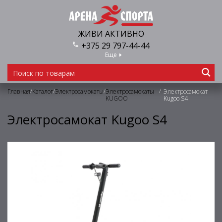
ЖИВИ АКТИВНО
+375 29 797-44-44
Еще
/
/
/
/
Главная
Каталог
Электросамокаты
Электросамокаты
Электросамокат
KUGOO
Kugoo S4
Электросамокат Kugoo S4