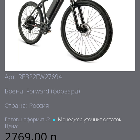
Арт: REB22FW27694
Бренд: Forward (форвард)
Страна: Россия
Готовы оформить?:
Менеджер уточнит остаток
Цена:
2769.00 р