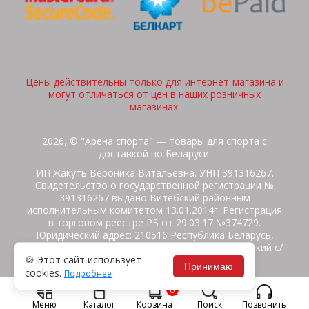
Цены действительны только для интернет-магазина и
могут отличаться от цен в наших розничных
магазинах.
2026, © "Арена спорта" — товары для спорта с
доставкой по Беларуси.
ИП Жакуть Вероника Витальевна. УНП 391316267.
Свидетельство о государственной регистрации №
391316267 выдано Витебский районным
исполнительным комитетом 13.01.2014г. Регистрация
в торговом реестре РБ от 29.03.17 №374729.
Юридический адрес: 210516 Республика Беларусь,
Витебская область, Витебский район, Бабиничский с/
🍪 Этот сайт использует
с, аг.Ольгово, ул.Школьная
Принимаю
cookies.
Подробнее
Политика защиты данных
Потребителям на заметку
0
Гарантия/Экспертиза
Обмен/Возврат
Меню
Каталог
Корзина
Поиск
Позвонить