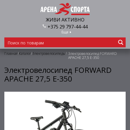
ЖИВИ АКТИВНО
+375 29 797-44-44
Еще
/
/
/
Главная
Каталог
Электровелосипеды
Электровелосипед FORWARD
APACHE 27,5 Е-350
Электровелосипед FORWARD
APACHE 27,5 Е-350