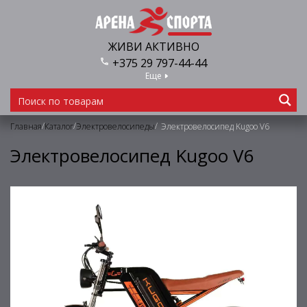
ЖИВИ АКТИВНО
+375 29 797-44-44
Еще
/
/
/
Главная
Каталог
Электровелосипеды
Электровелосипед Kugoo V6
Электровелосипед Kugoo V6