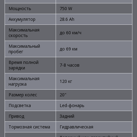
Мощность
750 W
Аккумулятор
28.6 Аh
Максимальная
до 60 км/ч
скорость
Максимальный
до 69 км
пробег
Время полной
7-8 часов
зарядки
Максимальная
120 кг
нагрузка
Размер колес
20"
Подсветка
Led-фонарь
Привод
Задний
Тормозная система
Гидравлическая