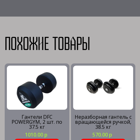
Похожие товары
Гантели DFC
Неразборная гантель c
POWERGYM, 2 шт. по
вращающейся ручкой,
37.5 кг
38.5 кг
1010.00 р
570.00 р