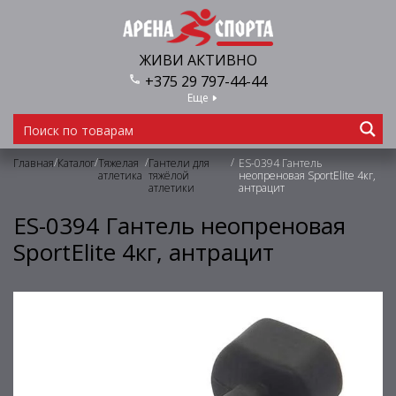
ЖИВИ АКТИВНО
+375 29 797-44-44
Еще
/
/
/
/
Главная
Каталог
Тяжелая
Гантели для
ES-0394 Гантель
атлетика
тяжёлой
неопреновая SportElite 4кг,
атлетики
антрацит
ES-0394 Гантель неопреновая
SportElite 4кг, антрацит