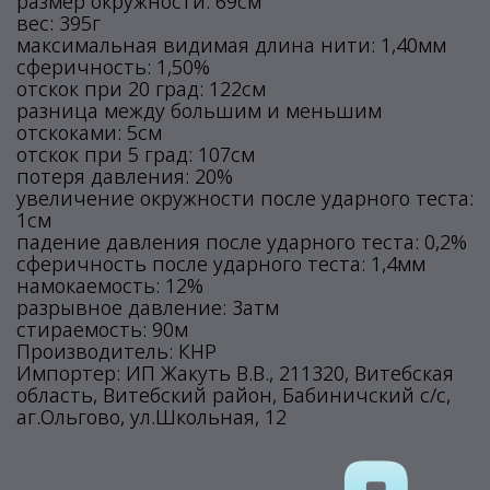
размер окружности: 69см
вес: 395г
максимальная видимая длина нити: 1,40мм
сферичность: 1,50%
отскок при 20 град: 122см
разница между большим и меньшим
отскоками: 5см
отскок при 5 град: 107см
потеря давления: 20%
увеличение окружности после ударного теста:
1см
падение давления после ударного теста: 0,2%
сферичность после ударного теста: 1,4мм
намокаемость: 12%
разрывное давление: 3атм
стираемость: 90м
Производитель: КНР
Импортер: ИП Жакуть В.В., 211320, Витебская
область, Витебский район, Бабиничский с/с,
аг.Ольгово, ул.Школьная, 12