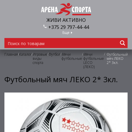
ЖИВИ АКТИВНО
+375 29 797-44-44
Еще
/
/
/
/
/
/
Главная
Каталог
Игровые
Футбол
Мячи
Мячи
Футбольный
виды
футбольные
футбольные
мяч ЛЕКО
спорта
LECO
2* 3кл.
(ЛЕКО)
Футбольный мяч ЛЕКО 2* 3кл.