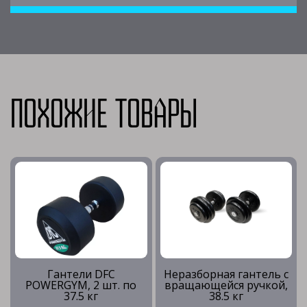
Похожие товары
Гантели DFC
Неразборная гантель c
POWERGYM, 2 шт. по
вращающейся ручкой,
37.5 кг
38.5 кг