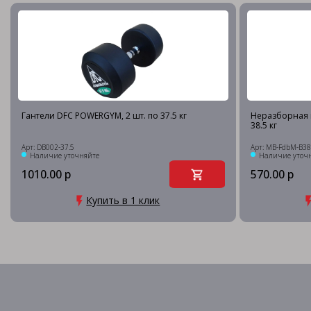
Гантели DFC POWERGYM, 2 шт. по 37.5 кг
Неразборная 
38.5 кг
Арт: DB002-37.5
Арт: MB-FdbM-B38
Наличие уточняйте
Наличие уточ
1010.00 р
570.00 р
Купить в 1 клик