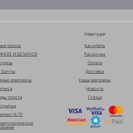
Навигация
ные кресла
Как купить
НСКЕ И БЕЛАРУСИ
Рассрочка
кутеры
Оплата
 батуты
Доставка
вные комплексы
Наши магазины
итнеса
Новости
иды спорта
Статьи
отничьи
плект N-75
сметологическое
ование