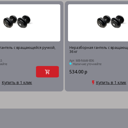
гантель c вращающейся ручкой,
Неразборная гантель c вращающ
36 кг
,5
Арт: MB-FdbM-B36
няйте
Наличие уточняйте
534.00 р
Купить в 1 клик
Купить в 1 клик