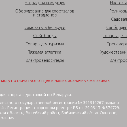
Наградная продукция
Настоль
Оборудование для спортзалов
Роликовы
и стадионов
Садовая
Самокаты в Беларуси
Сапборды 
Скейтборды
Товары для 
Товары для туризма
Тренажеры
Тяжелая атлетика
Художественн
Электровелосипеды
Электро
могут отличаться от цен в наших розничных магазинах.
для спорта с доставкой по Беларуси.
льство о государственной регистрации № 391316267 выдано
г. Регистрация в торговом реестре РБ от 29.03.17 №374729.
ая область, Витебский район, Бабиничский с/с, аг.Ольгово,
кольная