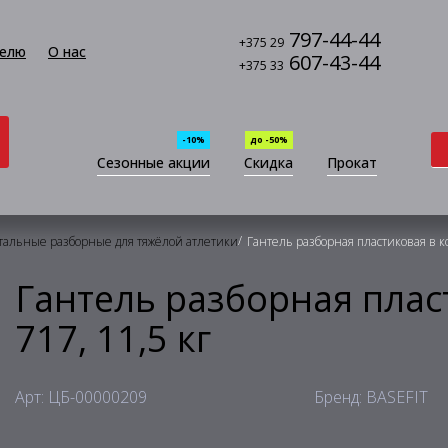
797-44-44
+375 29
елю
О нас
607-43-44
+375 33
-10%
до -50%
Сезонные акции
Скидка
Прокат
/
тальные разборные для тяжёлой атлетики
Гантель разборная пластиковая в ко
Гантель разборная плас
717, 11,5 кг
Арт: ЦБ-00000209
Бренд: BASEFIT