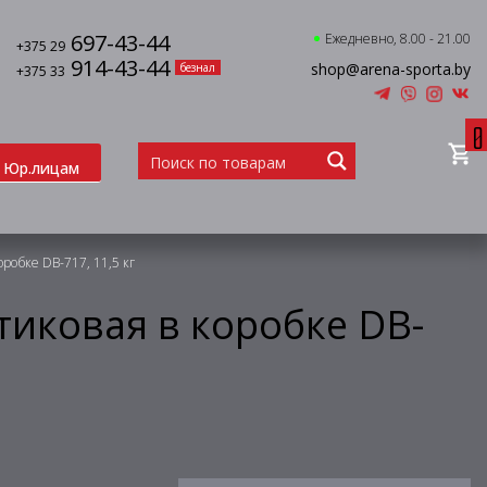
697-43-44
Ежедневно, 8.00 - 21.00
+375 29
914-43-44
shop@arena-sporta.by
безнал
+375 33
0
Юр.лицам
робке DB-717, 11,5 кг
тиковая в коробке DB-