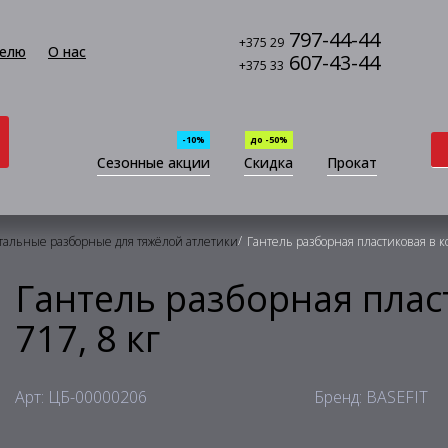
797-44-44
+375 29
елю
О нас
607-43-44
+375 33
-10%
до -50%
Сезонные акции
Скидка
Прокат
/
тальные разборные для тяжёлой атлетики
Гантель разборная пластиковая в к
Гантель разборная плас
717, 8 кг
Арт: ЦБ-00000206
Бренд: BASEFIT