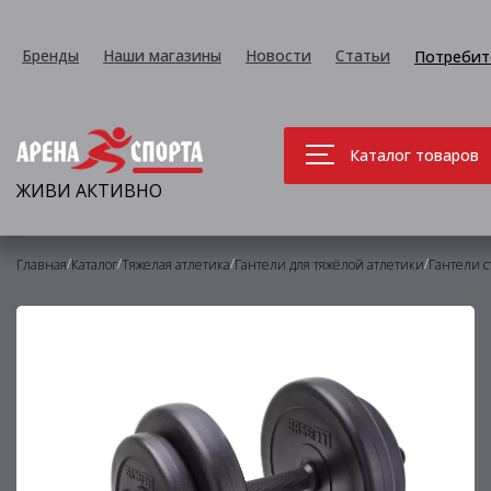
Бренды
Наши магазины
Новости
Статьи
Потребит
Каталог товаров
ЖИВИ АКТИВНО
/
/
/
/
Главная
Каталог
Тяжелая атлетика
Гантели для тяжёлой атлетики
Гантели с