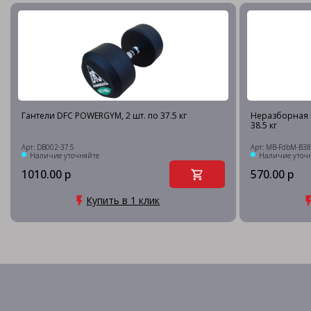
Гантели DFC POWERGYM, 2 шт. по 37.5 кг
Неразборная 
38.5 кг
Арт: DB002-37.5
Арт: MB-FdbM-B38
Наличие уточняйте
Наличие уточ
1010.00 р
570.00 р
Купить в 1 клик