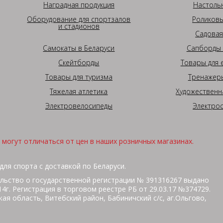
Наградная продукция
Настоль
Оборудование для спортзалов
Роликовы
и стадионов
Садовая
Самокаты в Беларуси
Сапборды 
Скейтборды
Товары для 
Товары для туризма
Тренажеры
Тяжелая атлетика
Художественн
Электровелосипеды
Электро
могут отличаться от цен в наших розничных магазинах.
для спорта с доставкой по Беларуси.
льство о государственной регистрации № 391316267 выдано
г. Регистрация в торговом реестре РБ от 29.03.17 №374729.
ая область, Витебский район, Бабиничский с/с, аг.Ольгово,
кольная