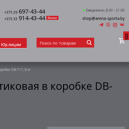
697-43-44
Ежедневно, 8.00 - 21.00
+375 29
914-43-44
shop@arena-sporta.by
безнал
+375 33
0
Юр.лицам
оробке DB-717, 8 кг
тиковая в коробке DB-