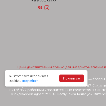
Мы в соц. сетях
Цены действительны только для интернет-магазина и 
🍪 Этот сайт использует
Принимаю
2026, © "Арена спорта" — товары 
cookies.
Подробнее
ИП Жакуть Вероника Витальевна. УНП 391316267. Свидете
Витебский районным исполнительным комитетом 13.01.2014
Юридический адрес: 210516 Республика Беларусь, Витебск
ул.Ш