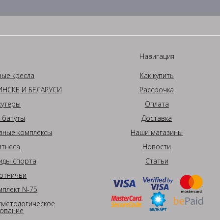
Навигация
ные кресла
Как купить
НСКЕ И БЕЛАРУСИ
Рассрочка
кутеры
Оплата
 батуты
Доставка
вные комплексы
Наши магазины
итнеса
Новости
иды спорта
Статьи
отничьи
плект N-75
сметологическое
ование