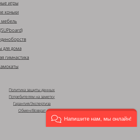
ные игры
е коньки
 мебель
(SUPboard)
единоборств
 для дома
ая гимнастика
самокаты
Политика защиты данных
Потребителям на заметку
Гарантия/Экспертиза
Обмен/Возврат
Напишите нам, мы онлайн!