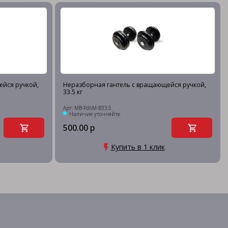
ейся ручкой,
Неразборная гантель c вращающейся ручкой,
33.5 кг
Арт: MB-FdbM-B33,5
Наличие уточняйте
500.00 р
Купить в 1 клик