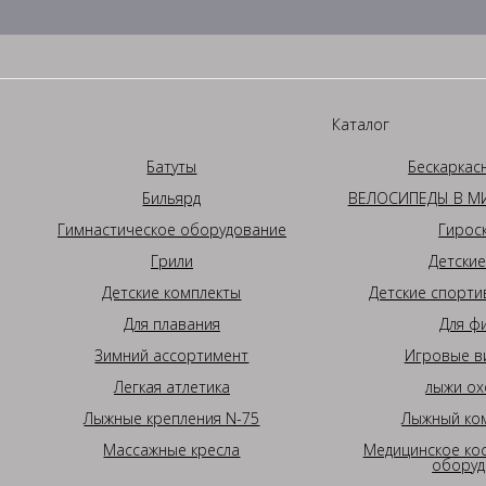
Каталог
Батуты
Бескаркас
Бильярд
ВЕЛОСИПЕДЫ В МИ
Гимнастическое оборудование
Гирос
Грили
Детские
Детские комплекты
Детские спорти
Для плавания
Для ф
Зимний ассортимент
Игровые в
Легкая атлетика
лыжи ох
Лыжные крепления N-75
Лыжный ком
Массажные кресла
Медицинское ко
оборуд