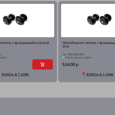
гантель c вращающейся ручкой,
Неразборная гантель c вращающ
36 кг
,5
Арт: MB-FdbM-B36
няйте
Наличие уточняйте
534.00 р
Купить в 1 клик
Купить в 1 клик