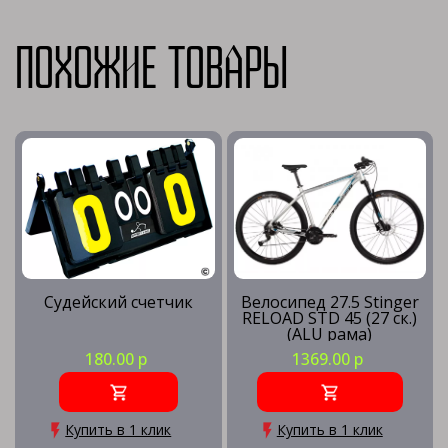
Похожие товары
Судейский счетчик
Велосипед 27.5 Stinger
RELOAD STD 45 (27 ск.)
(ALU рама)
СЕРЕБРИСТЫЙ (рама
180.00 р
1369.00 р
18) SL45
Купить в 1 клик
Купить в 1 клик