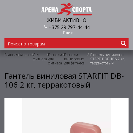
ЖИВИ АКТИВНО
+375 29 797-44-44
Еще
/
/
/
/
/
Главная
Каталог
Для
Гантели
Гантели
Гантель виниловая
фитнеса
для
виниловые
STARFIT DB-106 2 кг,
фитнеса
для фитнеса
терракотовый
Гантель виниловая STARFIT DB-
106 2 кг, терракотовый