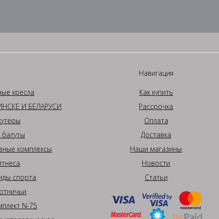
Навигация
ные кресла
Как купить
НСКЕ И БЕЛАРУСИ
Рассрочка
кутеры
Оплата
 батуты
Доставка
вные комплексы
Наши магазины
итнеса
Новости
иды спорта
Статьи
отничьи
плект N-75