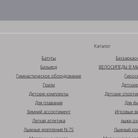
Каталог
Батуты
Бескаркас
Бильярд
ВЕЛОСИПЕДЫ В МИ
Гимнастическое оборудование
Гирос
Грили
Детские
Детские комплекты
Детские спорти
Для плавания
Для ф
Зимний ассортимент
Игровые в
Легкая атлетика
лыжи ох
Лыжные крепления N-75
Лыжный ком