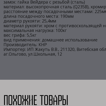
замок: гайка Вейдера с резьбой (сталь)
материал: высокопрочная сталь (Q235B), хром
расстояние между посадочными местами: 225м
длина посадочного места: 190мм
диаметр рукояти: 25,4мм
материал рукояти: хром с противоскользящей 
максимальная нагрузка: 100кг
вес грифа: 5,5кг
вид применения: домашнее использование
Производитель: КНР
Импортер: ИП Жакуть В.В., 211320, Витебская об
аг.Ольгово, ул.Школьная, 12
Похожие товары