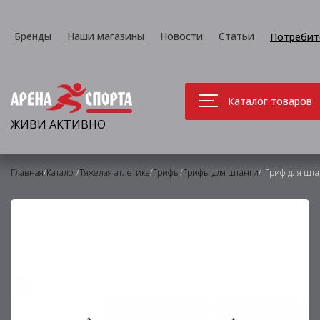
Бренды
Наши магазины
Новости
Статьи
Потребит
Каталог товаров
ЖИВИ АКТИВНО
/
/
/
/
/
Главная
Каталог
Тяжелая атлетика
Грифы
Грифы для штанги
Гриф для шт