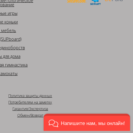
сметологическое
ование
ные игры
е коньки
 мебель
(SUPboard)
единоборств
 для дома
ая гимнастика
самокаты
Политика защиты данных
Потребителям на заметку
Гарантия/Экспертиза
Обмен/Возврат
Напишите нам, мы онлайн!