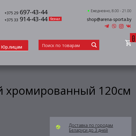
697-43-44
Ежедневно, 8.00 - 21.00
+375 29
914-43-44
shop@arena-sporta.by
безнал
+375 33
0
Юр.лицам
й хромированный 120см
Доставка по городам
Беларуси до 3 дней