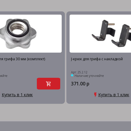
ля грифа 30 мм (комплект)
J-крюк для грифа с накладкой
Арт: 25.2.12
няйте
Наличие уточняйте
371.00 р
Купить в 1 клик
Купить в 1 клик