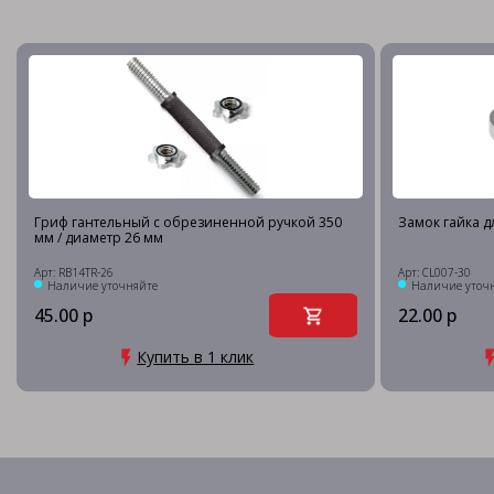
Гриф гантельный с обрезиненной ручкой 350
Замок гайка д
мм / диаметр 26 мм
Арт: RB14TR-26
Арт: CL007-30
Наличие уточняйте
Наличие уточ
45.00 р
22.00 р
Купить в 1 клик