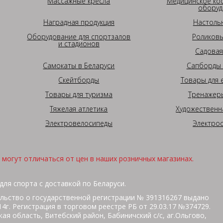
Массажные кресла
Медицинское ко
оборуд
Наградная продукция
Настоль
Оборудование для спортзалов
Роликовы
и стадионов
Садовая
Самокаты в Беларуси
Сапборды 
Скейтборды
Товары для 
Товары для туризма
Тренажеры
Тяжелая атлетика
Художественн
Электровелосипеды
Электро
могут отличаться от цен в наших розничных магазинах.
для спорта с доставкой по Беларуси.
льство о государственной регистрации № 391316267 выдано
г. Регистрация в торговом реестре РБ от 29.03.17 №374729.
ая область, Витебский район, Бабиничский с/с, аг.Ольгово,