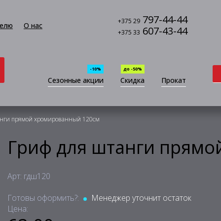
797-44-44
+375 29
елю
О нас
607-43-44
+375 33
-10%
до -50%
Сезонные акции
Скидка
Прокат
анги прямой хромированный 120см
Гриф для штанги прямо
Арт: гдш120
Готовы оформить?:
Менеджер уточнит остаток
Цена: