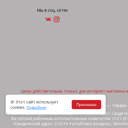
Мы в соц. сетях
Цены действительны только для интернет-магазина и 
🍪 Этот сайт использует
Принимаю
2026, © "Арена спорта" — товары 
cookies.
Подробнее
ИП Жакуть Вероника Витальевна. УНП 391316267. Свидете
Витебский районным исполнительным комитетом 13.01.2014
Юридический адрес: 210516 Республика Беларусь, Витебск