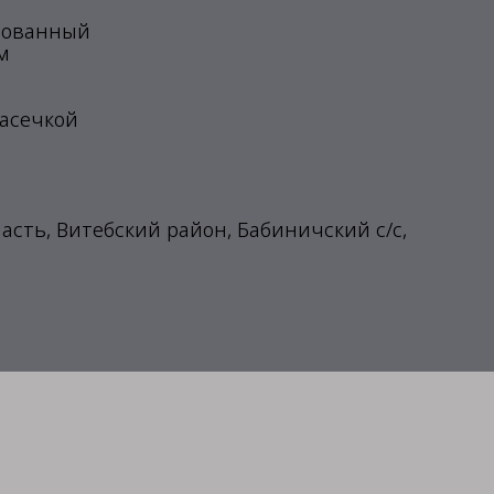
ированный
м
насечкой
ласть, Витебский район, Бабиничский с/с,