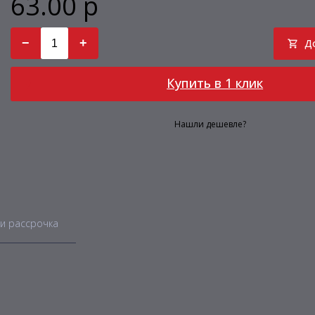
63.00 р
−
+
Д
Купить в 1 клик
Нашли дешевле?
и рассрочка